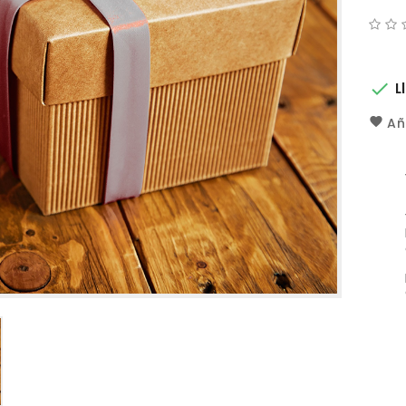

L
Añ