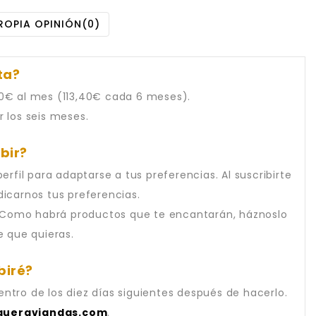
ROPIA OPINIÓN
(0)
ta?
,90€ al mes (113,40€ cada 6 meses).
 los seis meses.
bir?
fil para adaptarse a tus preferencias. Al suscribirte
ndicarnos tus preferencias.
a. Como habrá productos que te encantarán, háznoslo
e que quieras.
biré?
entro de los diez días siguientes después de hacerlo.
queraviandas.com
.