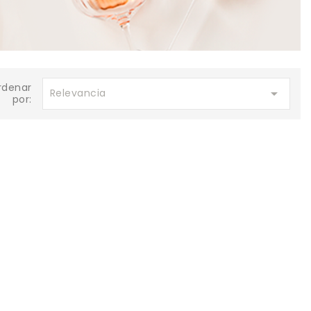
rdenar

Relevancia
por: