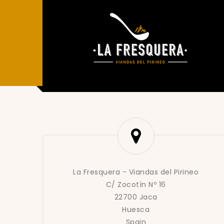
La Fresquera - Viandas del Pirineo
C/ Zocotín Nº 16
22700 Jaca
Huesca
Spain