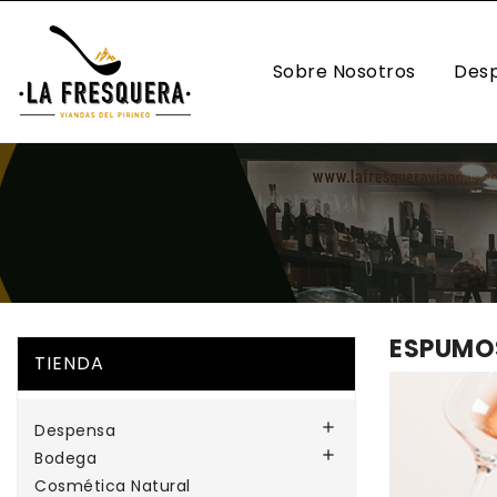
Sobre Nosotros
Des
ACEITES
ESPUMO
TIENDA

Despensa

Bodega
Cosmética Natural