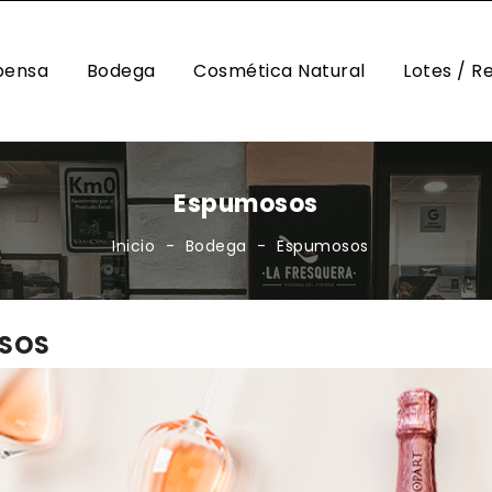
pensa
Bodega
Cosmética Natural
Lotes / R
 / ACEITUNAS / OLIVADAS
DULCES Y CHO
SAL / SALSAS / ADERE
Espumosos
Inicio
Bodega
Espumosos
SOS